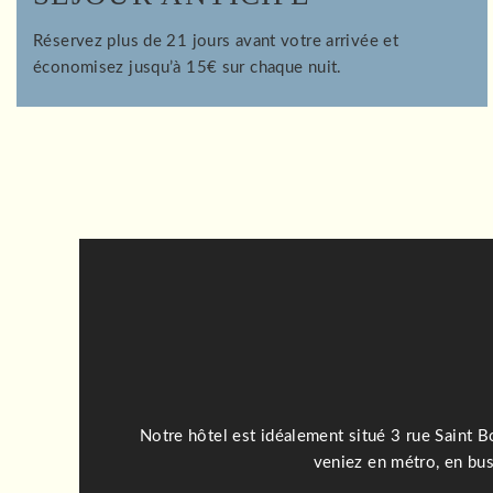
Réservez plus de 21 jours avant votre arrivée et
économisez jusqu’à 15€ sur chaque nuit.
Notre hôtel est idéalement situé 3 rue Saint 
veniez en métro, en bus