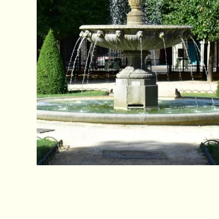
CONTACT & ACCÈS
RÉSERVER
Hôtel Andrea
3 rue Saint Bon
75004 Paris, France
contact@hotelandrea.fr
+33 1 42 78 43 93