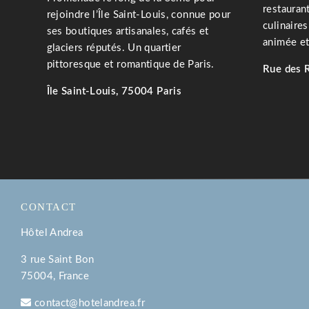
restaurant
rejoindre l’Île Saint-Louis, connue pour
culinaire
ses boutiques artisanales, cafés et
animée et
glaciers réputés. Un quartier
pittoresque et romantique de Paris.
Rue des 
Île Saint-Louis, 75004 Paris
CONTACT
Hôtel Andrea
3 rue Saint Bon
75004, France
contact@hotelandrea.fr