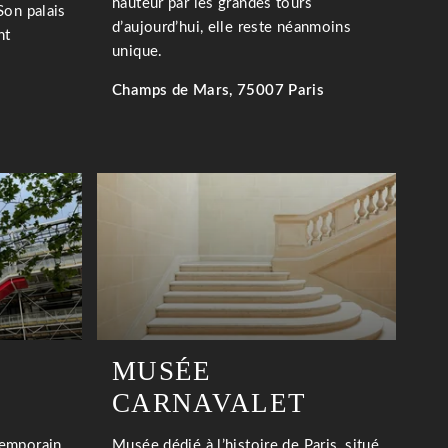
hauteur par les grandes tours
Son palais
d’aujourd’hui, elle reste néanmoins
nt
unique.
Champs de Mars, 75007 Paris
EN SAVOIR PLUS
MUSÉE
CARNAVALET
temporain
Musée dédié à l’histoire de Paris, situé