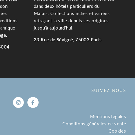
 son
dans deux hôtels particuliers du
rée.
Marais. Collections riches et variées
positions
retraçant la ville depuis ses origines
ramique
jusqu’à aujourd’hui.
age.
23 Rue de Sévigné, 75003 Paris
5004
EN SAVOIR PLUS
SUIVEZ-NOUS
Mentions légales
Conditions générales de vente
Cookies