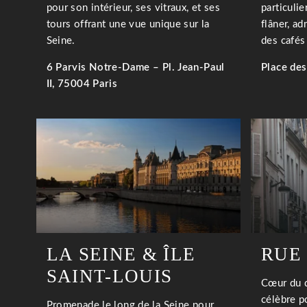
pour son intérieur, ses vitraux, et ses
particulie
tours offrant une vue unique sur la
flâner, ad
Hôtel Andrea
Seine.
des cafés 
3 rue Saint Bon
75004 Paris, France
6 Parvis Notre-Dame – Pl. Jean-Paul
Place des
contact@hotelandrea.fr
+33 1 42 78 43 93
II, 75004 Paris
EN SAVOIR PLUS
LA SEINE & ÎLE
RUE
SAINT-LOUIS
Cœur du q
célèbre p
Promenade le long de la Seine pour