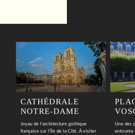
ACCUEIL
CHAMBRES
SERVICES
TOURISME
OFFRES
CATHÉDRALE
PLA
GALERIE
NOTRE-DAME
VOS
CONTACT & ACCÈS
Joyau de l’architecture gothique
Une des p
RÉSERVER
française sur l’Île de la Cité. À visiter
entourée 