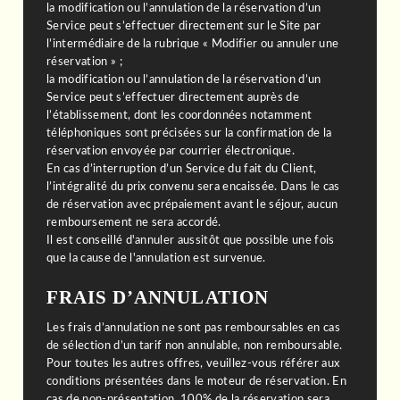
la modification ou l’annulation de la réservation d’un
Service peut s’effectuer directement sur le Site par
l’intermédiaire de la rubrique « Modifier ou annuler une
réservation » ;
la modification ou l’annulation de la réservation d’un
Service peut s’effectuer directement auprès de
l’établissement, dont les coordonnées notamment
ACCUEIL
téléphoniques sont précisées sur la confirmation de la
CHAMBRES
réservation envoyée par courrier électronique.
En cas d’interruption d’un Service du fait du Client,
SERVICES
l’intégralité du prix convenu sera encaissée. Dans le cas
de réservation avec prépaiement avant le séjour, aucun
TOURISME
remboursement ne sera accordé.
OFFRES
Il est conseillé d'annuler aussitôt que possible une fois
que la cause de l'annulation est survenue.
GALERIE
FRAIS D’ANNULATION
CONTACT & ACCÈS
RÉSERVER
Les frais d’annulation ne sont pas remboursables en cas
de sélection d’un tarif non annulable, non remboursable.
Pour toutes les autres offres, veuillez-vous référer aux
conditions présentées dans le moteur de réservation. En
cas de non-présentation, 100% de la réservation sera